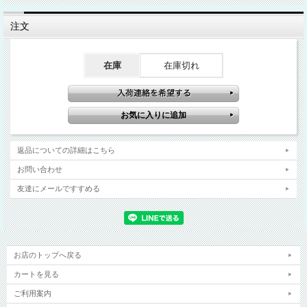
注文
こちらの商品はお問い合わせ頂きますと、作
在庫
在庫切れ
製の確認をさせていただきます。
湖水真珠
真珠
湖水真珠についてはこちらをご覧下さい
真珠の大きさ
ネックレス:7.0mm
返品についての詳細はこちら
形
ドロップ
お問い合わせ
色
ホワイト
友達にメールですすめる
生産国
日本
クリップ金具
キュービックジルコニア
全長
約43cm(クリップ部分除く)
お店のトップへ戻る
7.0mmの湖水パールを使用したネックレスになります。
カートを見る
すべてに玉止め(オールノット)をしており、もし糸が切れても真珠
がバラバラになりません。
ご利用案内
商品紹介
クリップ部分の中心には、貝殻を使用しており光のあたり化によっ