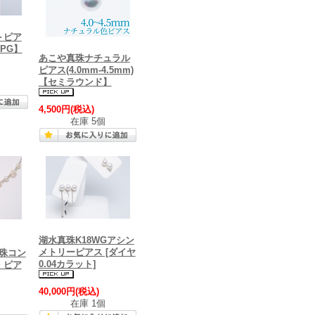
トピア
8PG】
あこや真珠ナチュラル
ピアス(4.0mm-4.5mm)
【セミラウンド】
4,500円
(税込)
在庫 5個
湖水真珠K18WGアシン
メトリーピアス [ダイヤ
真珠コン
0.04カラット]
・ピア
40,000円
(税込)
在庫 1個