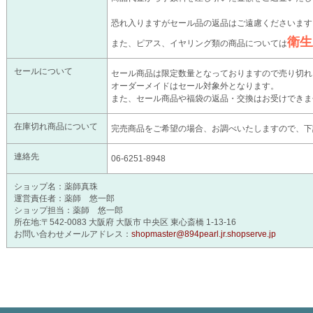
恐れ入りますがセール品の返品はご遠慮くださいます
衛生
また、ピアス、イヤリング類の商品については
セールについて
セール商品は限定数量となっておりますので売り切れ
オーダーメイドはセール対象外となります。
また、セール商品や福袋の返品・交換はお受けできま
在庫切れ商品について
完売商品をご希望の場合、お調べいたしますので、下
連絡先
06-6251-8948
ショップ名：
薬師真珠
運営責任者：
薬師 悠一郎
ショップ担当：
薬師 悠一郎
所在地:
〒542-0083 大阪府 大阪市 中央区 東心斎橋 1-13-16
お問い合わせメールアドレス：
shopmaster@894pearl.jr.shopserve.jp