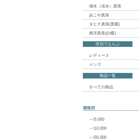
湖水（淡水）真珠
あこや真珠
タヒチ真珠(黒蝶)
南洋真珠(白蝶)
性別でえらぶ
レディース
メンズ
商品一覧
すべての商品
価格別
～\5,000
～\10,000
～\50,000