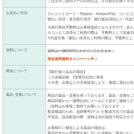
ご注文やご質問メールの対応は、土日祝日を除く平日
お支払い方法
クレジットカード・Paypay・AmazonPay・コン
後払い決済・楽天銀行決済・銀行振込(前払い)・代金
※銀行振込手数料はお客様負担となりますので、あら
※コンビニ決済をご利用の際は、手数料として別途3
※代金引換・後払い決済をご利用の際は、手数料とし
送料について
送料は一律500円とさせていただきます。
現在送料無料キャンペーン中！
発送について
【銀行振り込みの場合】
ご入金確認後、2営業日以内に発送
※大雪、台風などの天候状況により、運送に遅れが生
返品･交換について
商品の返品・交換を承っております。返品・交換をご
商品到着から一週間以内にメールにて必ずご連絡くだ
（送料はお客様ご負担でお願いしております。）
配送確認のため、追跡番号のついた配送方法での返品
不良品、誤品配送の際、送料は当社負担で対応させて
お客様のご都合による返品の場合は、
商品代金から手数料を差し引いた金額をご返金いたし